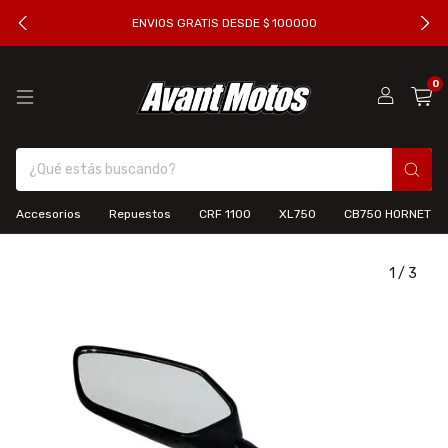
ENVIOS GRATIS DESDE $ 100000
0
Accesorios
Repuestos
CRF 1100
XL750
CB750 HORNET
1
/
3