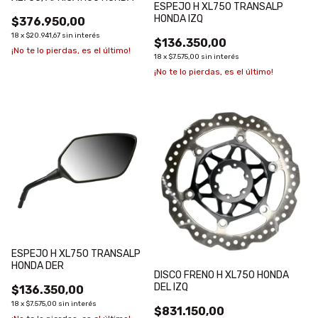
ESPEJO H XL750 TRANSALP
HONDA IZQ
$376.950,00
18
x
$20.941,67
sin interés
$136.350,00
¡No te lo pierdas, es el último!
18
x
$7.575,00
sin interés
¡No te lo pierdas, es el último!
ESPEJO H XL750 TRANSALP
HONDA DER
DISCO FRENO H XL750 HONDA
DEL IZQ
$136.350,00
18
x
$7.575,00
sin interés
$831.150,00