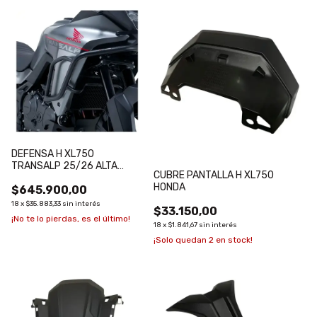
DEFENSA H XL750
TRANSALP 25/26 ALTA
CUBRE PANTALLA H XL750
MT/ECLU SWMOTECH NEGRA
HONDA
$645.900,00
18
x
$35.883,33
sin interés
$33.150,00
¡No te lo pierdas, es el último!
18
x
$1.841,67
sin interés
¡Solo quedan
2
en stock!