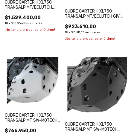
CUBRE CARTER H XL750
TRANSALP MT/ECLUTCH
CUBRE CARTER H XL750
HONDA VENDER C/DEFENSA
TRANSALP MT/ECLUTCH GIVI
$1.529.400,00
PLATEADO
18
x
$84.966,67
sin interés
$923.610,00
¡No te lo pierdas, es el último!
18
x
$51.311,67
sin interés
¡No te lo pierdas, es el último!
CUBRE CARTER H XL750
TRANSALP MT SW-MOTECH
CUBRE CARTER H XL750
PLATEADO
TRANSALP MT SW-MOTECH
$766.950,00