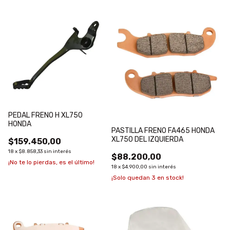
PEDAL FRENO H XL750
HONDA
PASTILLA FRENO FA465 HONDA
XL750 DEL IZQUIERDA
$159.450,00
18
x
$8.858,33
sin interés
$88.200,00
¡No te lo pierdas, es el último!
18
x
$4.900,00
sin interés
¡Solo quedan
3
en stock!