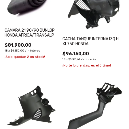
CAMARA 21 90/90 DUNLOP
HONDA AFRICA/TRANSALP
CACHA TANQUE INTERNA IZQ H
XL750 HONDA
$81.900,00
18
x
$4.550,00
sin interés
$96.150,00
¡Solo quedan
2
en stock!
18
x
$5.341,67
sin interés
¡No te lo pierdas, es el último!