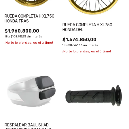
RUEDA COMPLETA H XL750
HONDA TRAS
RUEDA COMPLETA H XL750
HONDA DEL
$1.960.800,00
18
x
$108.933,33
sin interés
$1.574.850,00
¡No te lo pierdas, es el último!
18
x
$87.491,67
sin interés
¡No te lo pierdas, es el último!
RESPALDAR BAUL SHAD