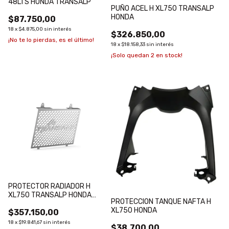
48LTS HONDA TRANSALP
PUÑO ACEL H XL750 TRANSALP
HONDA
$87.750,00
18
x
$4.875,00
sin interés
$326.850,00
¡No te lo pierdas, es el último!
18
x
$18.158,33
sin interés
¡Solo quedan
2
en stock!
PROTECTOR RADIADOR H
XL750 TRANSALP HONDA
PROTECCION TANQUE NAFTA H
(REJILLA)
XL750 HONDA
$357.150,00
18
x
$19.841,67
sin interés
$38.700,00