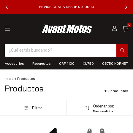
ENVIOS GRATIS DESDE $ 100000
0
Accesorios
Repuestos
CRF 1100
XL750
CB750 HORNET
Inicio
>
Productos
Productos
112 productos
Ordenar por:
Filtrar
Más vendidos