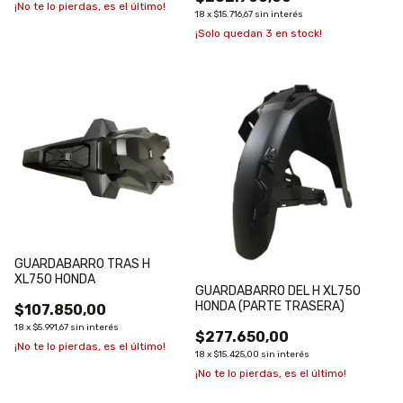
¡No te lo pierdas, es el último!
18
x
$15.716,67
sin interés
¡Solo quedan
3
en stock!
GUARDABARRO TRAS H
XL750 HONDA
GUARDABARRO DEL H XL750
HONDA (PARTE TRASERA)
$107.850,00
18
x
$5.991,67
sin interés
$277.650,00
¡No te lo pierdas, es el último!
18
x
$15.425,00
sin interés
¡No te lo pierdas, es el último!