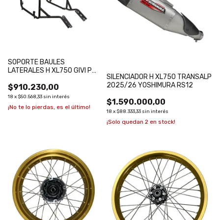
SOPORTE BAULES
LATERALES H XL750 GIVI PL-
SILENCIADOR H XL750 TRANSALP
ON FIT CAM-SIDE TREKKER
2025/26 YOSHIMURA RS12
$910.230,00
OUTBACK
18
x
$50.568,33
sin interés
$1.590.000,00
¡No te lo pierdas, es el último!
18
x
$88.333,33
sin interés
¡Solo quedan
2
en stock!