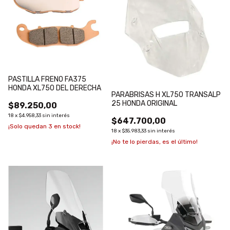
PASTILLA FRENO FA375
HONDA XL750 DEL DERECHA
PARABRISAS H XL750 TRANSALP
25 HONDA ORIGINAL
$89.250,00
18
x
$4.958,33
sin interés
$647.700,00
¡Solo quedan
3
en stock!
18
x
$35.983,33
sin interés
¡No te lo pierdas, es el último!