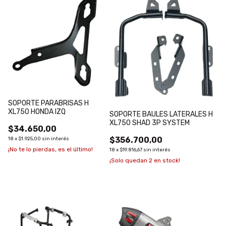
SOPORTE PARABRISAS H
XL750 HONDA IZQ
SOPORTE BAULES LATERALES H
XL750 SHAD 3P SYSTEM
$34.650,00
$356.700,00
18
x
$1.925,00
sin interés
¡No te lo pierdas, es el último!
18
x
$19.816,67
sin interés
¡Solo quedan
2
en stock!