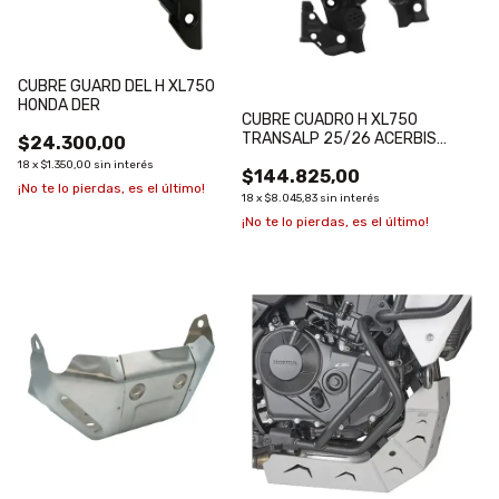
CUBRE GUARD DEL H XL750
HONDA DER
CUBRE CUADRO H XL750
TRANSALP 25/26 ACERBIS
$24.300,00
NEGRO
18
x
$1.350,00
sin interés
$144.825,00
¡No te lo pierdas, es el último!
18
x
$8.045,83
sin interés
¡No te lo pierdas, es el último!