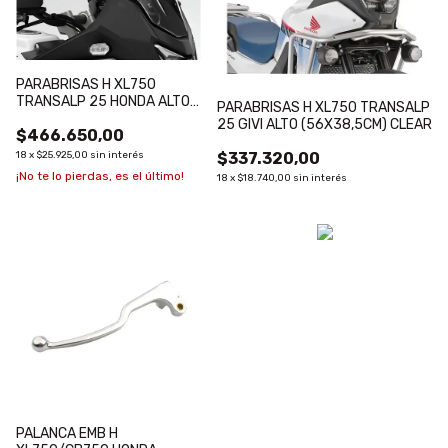
PARABRISAS H XL750
TRANSALP 25 HONDA ALTO
PARABRISAS H XL750 TRANSALP
(47,5X32CM) CRISTAL
25 GIVI ALTO (56X38,5CM) CLEAR
$466.650,00
18
x
$25.925,00
sin interés
$337.320,00
¡No te lo pierdas, es el último!
18
x
$18.740,00
sin interés
PALANCA EMB H