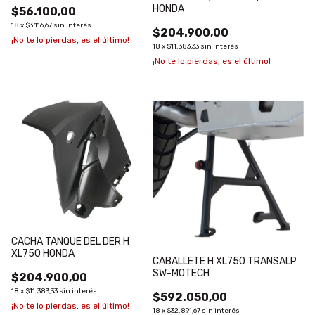
HONDA
$56.100,00
18
x
$3.116,67
sin interés
$204.900,00
¡No te lo pierdas, es el último!
18
x
$11.383,33
sin interés
¡No te lo pierdas, es el último!
CACHA TANQUE DEL DER H
XL750 HONDA
CABALLETE H XL750 TRANSALP
SW-MOTECH
$204.900,00
18
x
$11.383,33
sin interés
$592.050,00
¡No te lo pierdas, es el último!
18
x
$32.891,67
sin interés