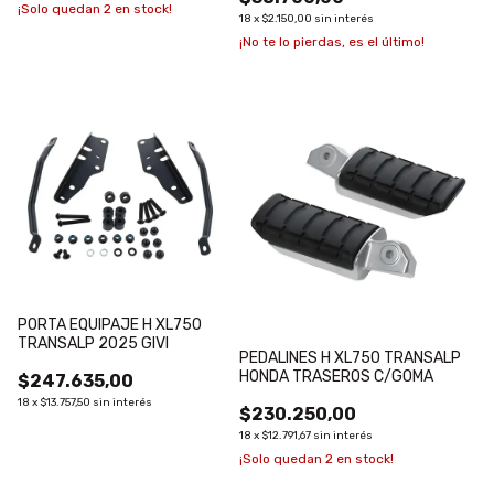
¡Solo quedan
2
en stock!
18
x
$2.150,00
sin interés
¡No te lo pierdas, es el último!
PORTA EQUIPAJE H XL750
TRANSALP 2025 GIVI
PEDALINES H XL750 TRANSALP
HONDA TRASEROS C/GOMA
$247.635,00
18
x
$13.757,50
sin interés
$230.250,00
18
x
$12.791,67
sin interés
¡Solo quedan
2
en stock!