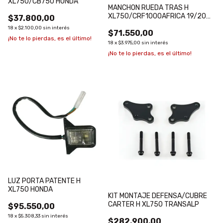
XL750/CB750 HONDA
MANCHON RUEDA TRAS H
XL750/CRF1000AFRICA 19/20
$37.800,00
HONDA
18
x
$2.100,00
sin interés
$71.550,00
¡No te lo pierdas, es el último!
18
x
$3.975,00
sin interés
¡No te lo pierdas, es el último!
LUZ PORTA PATENTE H
XL750 HONDA
KIT MONTAJE DEFENSA/CUBRE
CARTER H XL750 TRANSALP
$95.550,00
18
x
$5.308,33
sin interés
$282.900,00