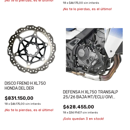
¡No te lo pierdas, es el último!
18
x
$46.175,00
sin interés
¡No te lo pierdas, es el último!
DISCO FRENO H XL750
HONDA DEL DER
DEFENSA H XL750 TRANSALP
25/26 BAJA MT/ECLU GIVI
$831.150,00
NEGRA (SACANDO CUB CARTER)
18
x
$46.175,00
sin interés
$628.455,00
¡No te lo pierdas, es el último!
18
x
$34.914,17
sin interés
¡Solo quedan
3
en stock!