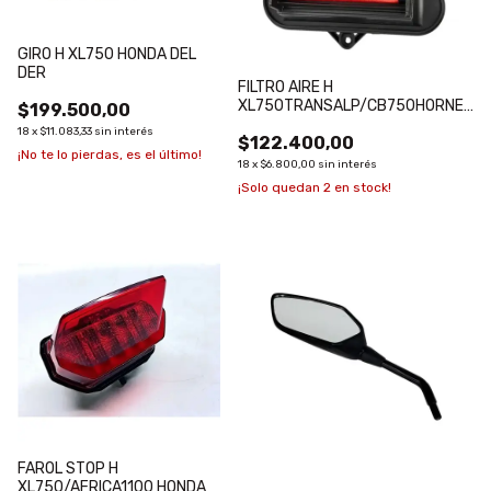
GIRO H XL750 HONDA DEL
DER
FILTRO AIRE H
XL750TRANSALP/CB750HORNET
$199.500,00
HONDA
18
x
$11.083,33
sin interés
$122.400,00
¡No te lo pierdas, es el último!
18
x
$6.800,00
sin interés
¡Solo quedan
2
en stock!
FAROL STOP H
XL750/AFRICA1100 HONDA