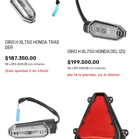
GIRO H XL750 HONDA TRAS
DER
GIRO H XL750 HONDA DEL IZQ
$187.350,00
$199.500,00
18
x
$10.408,33
sin interés
18
x
$11.083,33
sin interés
¡Solo quedan
2
en stock!
¡No te lo pierdas, es el último!