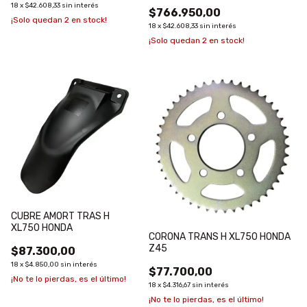
NEGRO
18
x
$42.608,33
sin interés
$766.950,00
¡Solo quedan
2
en stock!
18
x
$42.608,33
sin interés
¡Solo quedan
2
en stock!
CUBRE AMORT TRAS H
XL750 HONDA
CORONA TRANS H XL750 HONDA
Z45
$87.300,00
18
x
$4.850,00
sin interés
$77.700,00
¡No te lo pierdas, es el último!
18
x
$4.316,67
sin interés
¡No te lo pierdas, es el último!