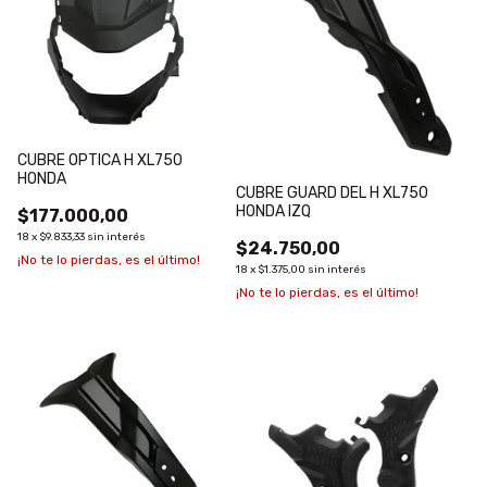
CUBRE OPTICA H XL750
HONDA
CUBRE GUARD DEL H XL750
HONDA IZQ
$177.000,00
18
x
$9.833,33
sin interés
$24.750,00
¡No te lo pierdas, es el último!
18
x
$1.375,00
sin interés
¡No te lo pierdas, es el último!