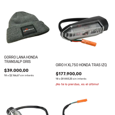
GORRO LANA HONDA
TRANSALP GRIS
GIRO H XL750 HONDA TRAS IZQ
$39.000,00
$177.900,00
18
x
$2.166,67
sin interés
18
x
$9.883,33
sin interés
¡No te lo pierdas, es el último!