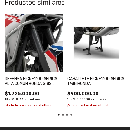
Productos similares
DEFENSA H CRF1100 AFRICA
CABALLETE H CRF1100 AFRICA
ALTA COMUN HONDA GRIS
TWIN HONDA
C/08P75-MKS-E00
$1.725.000,00
$900.000,00
18
x
$95.833,33
sin interés
18
x
$50.000,00
sin interés
¡No te lo pierdas, es el último!
¡Solo quedan
4
en stock!