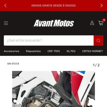
ENVIOS GRATIS DESDE $ 100000
0
Accesorios
Repuestos
CRF 1100
XL750
CB750 HORNET
SIN STOCK
1
/
2