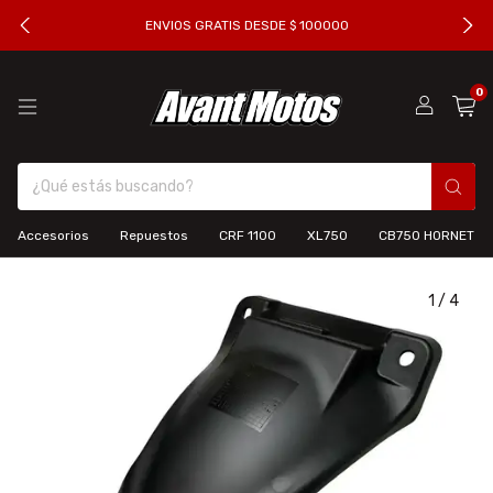
ENVIOS GRATIS DESDE $ 100000
0
Accesorios
Repuestos
CRF 1100
XL750
CB750 HORNET
1
/
4