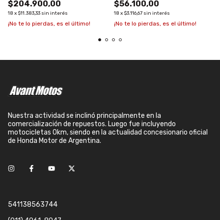
$204.900,00
$56.100,00
18
x
$11.383,33
sin interés
18
x
$3.116,67
sin interés
¡No te lo pierdas, es el último!
¡No te lo pierdas, es el último!
Nuestra actividad se inclinó principalmente en la
comercialización de repuestos. Luego fue incluyendo
motocicletas 0km, siendo en la actualidad concesionario oficial
de Honda Motor de Argentina.
541138563744